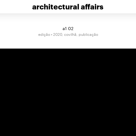
architectural affairs
a1 02
edição • 2020, covilhã, publicação