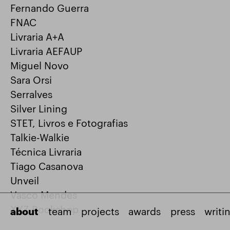
Fernando Guerra
FNAC
Livraria A+A
Livraria AEFAUP
Miguel Novo
Sara Orsi
Serralves
Silver Lining
STET, Livros e Fotografias
Talkie-Walkie
Técnica Livraria
Tiago Casanova
Unveil
Vasco Mendes
XYZ Bookshop
about
team
projects
awards
press
writi